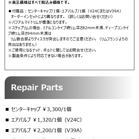
※表示価格はすべて税込み価格です。
●付属品：センターキャップ/1個・エアバルブ/1個（V24CまたはV39A）
オーダーインセットにより異なります。（詳しくはお問い合せください）
※バフアルマイトリムが標準となります。
※ステップリムの場合、ミドルコンケイブ時リム深さ82mm未満､ディープコンケイ
ブ時リム深さ94mm未満は
リム篏合部よりディスクが突出しますのでご注意ください。（リムフランジよりの
突出はありません）
※ご使用になるナット、ボルトに関してはお問合せください。
※製造条件により対応できない場合があります。
Repair Parts
■ センターキャップ ￥3,300/1個
■ エアバルブ ￥1,320/1個（V24C）
■ エアバルブ ￥2,200/1個（V39A）