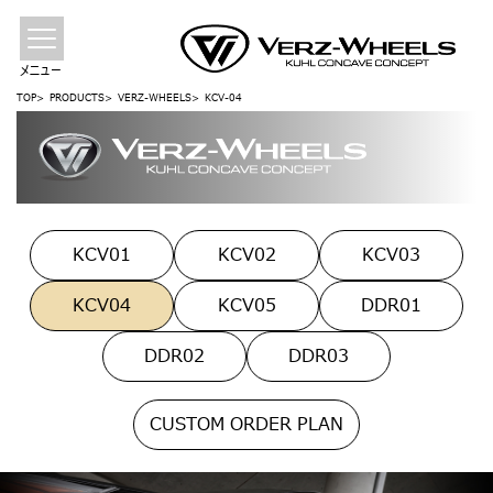
メニュー
TOP
PRODUCTS
VERZ-WHEELS
KCV-04
KCV01
KCV02
KCV03
KCV04
KCV05
DDR01
DDR02
DDR03
CUSTOM ORDER PLAN