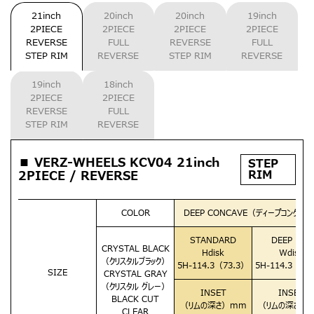
21inch
20inch
20inch
19inch
2PIECE
2PIECE
2PIECE
2PIECE
REVERSE
FULL
REVERSE
FULL
STEP RIM
REVERSE
STEP RIM
REVERSE
19inch
18inch
2PIECE
2PIECE
REVERSE
FULL
STEP RIM
REVERSE
■ VERZ-WHEELS KCV04 21inch
STEP
RIM
2PIECE / REVERSE
COLOR
DEEP CONCAVE（ディープコンケイ
STANDARD
DEEP RIM
CRYSTAL BLACK
Hdisk
Wdisk
（クリスタルブラック）
5H-114.3（73.3）
5H-114.3（73
SIZE
CRYSTAL GRAY
（クリスタル グレー）
INSET
INSET
BLACK CUT
（リムの深さ）mm
（リムの深さ）
CLEAR