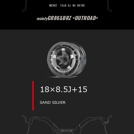
GR86&BRZ <OUTROAD>
mainly
18×8.5J+15
SAND SILVER