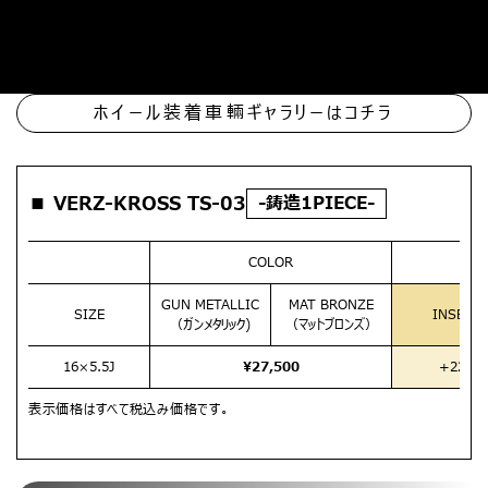
ホイール装着車輛ギャラリーはコチラ
■ VERZ-KROSS TS-03
-鋳造1PIECE-
COLOR
GUN METALLIC
MAT BRONZE
SIZE
INSET
（ガンメタリック)
（マットブロンズ）
16×5.5J
¥27,500
+22
表示価格はすべて税込み価格です。