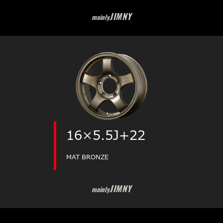
JIMNY
mainly
16×5.5J+22
MAT BRONZE
JIMNY
mainly