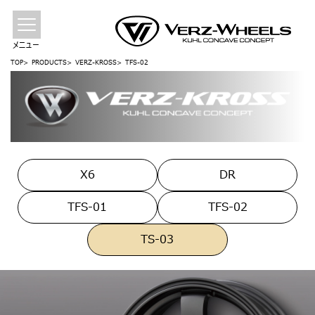
メニュー
TOP
PRODUCTS
VERZ-KROSS
TFS-02
X6
DR
TFS-01
TFS-02
TS-03