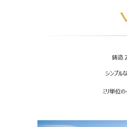
鋳造２
シンプル
ミリ単位の