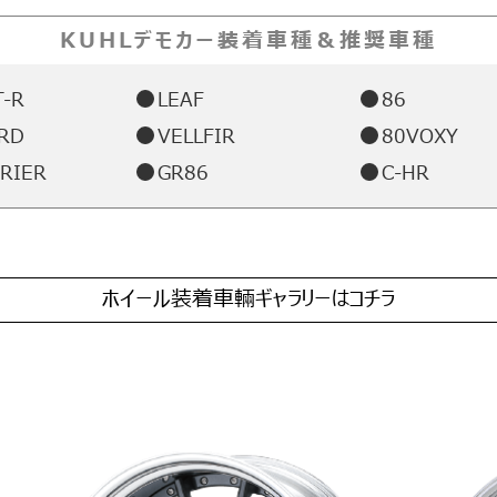
KUHLデモカー
装着車種＆推奨車種
T-R
LEAF
86
RD
VELLFIR
80VOXY
RIER
GR86
C-HR
ホイール装着車輛ギャラリーはコチラ