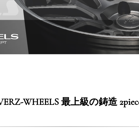
ERZ-WHEELS 最上級の
鋳造 2pie